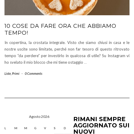
10 COSE DA FARE ORA CHE ABBIAMO
TEMPO!
In copertina, la crostata integrale. Visto che siamo chiusi in casa e le
nostre uscite sono limitate, perché non far tesoro di questo ritrovato
tempo “da perdere” per investirlo in qualcosa di utile? Su Instagram vi
ho svelato il mio blocco che mi tiene ostaggio
…
Liste
,
Primi
-
0 Comments
Agosto 2026
RIMANI SEMPRE
AGGIORNATO SUI
L
M
M
G
V
S
D
NUOVI