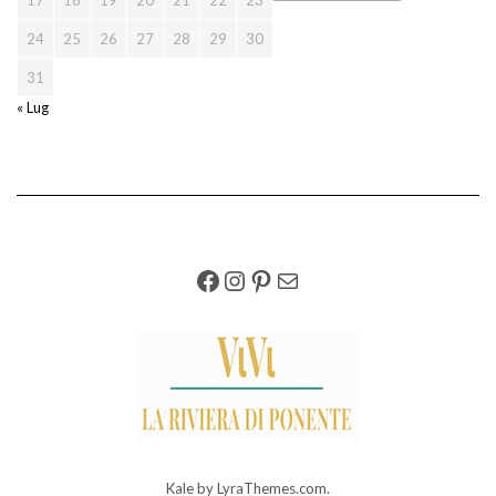
17
18
19
20
21
22
23
24
25
26
27
28
29
30
31
« Lug
FACEBOOK
INSTAGRAM
PINTEREST
EMAIL
Kale
by LyraThemes.com.