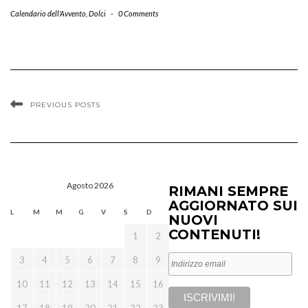
Calendario dell'Avvento
,
Dolci
-
0 Comments
PREVIOUS POSTS
Agosto 2026
RIMANI SEMPRE
AGGIORNATO SUI
L
M
M
G
V
S
D
NUOVI
CONTENUTI!
1
2
3
4
5
6
7
8
9
10
11
12
13
14
15
16