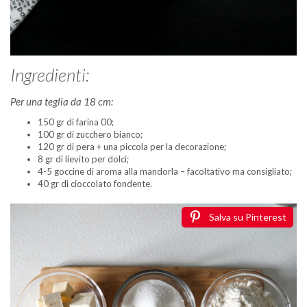
Ingredienti:
Per una teglia da 18 cm:
150 gr di farina 00;
100 gr di zucchero bianco;
120 gr di pera + una piccola per la decorazione;
8 gr di lievito per dolci;
4-5 goccine di aroma alla mandorla – facoltativo ma consigliato;
40 gr di cioccolato fondente.
Salva su Pinterest