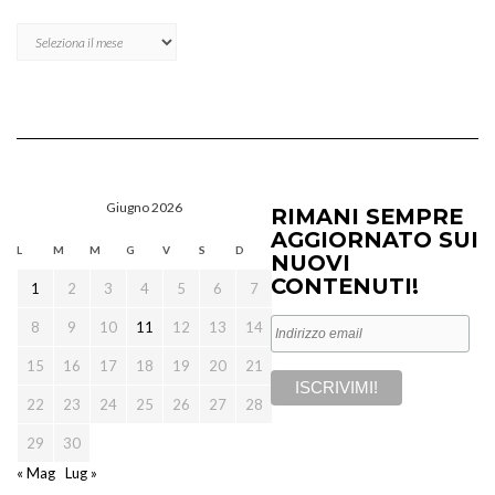
Archivi
Giugno 2026
RIMANI SEMPRE
AGGIORNATO SUI
L
M
M
G
V
S
D
NUOVI
CONTENUTI!
1
2
3
4
5
6
7
8
9
10
11
12
13
14
15
16
17
18
19
20
21
22
23
24
25
26
27
28
29
30
« Mag
Lug »