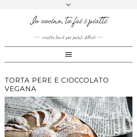
FACEBOOK
PINTEREST
INSTAGRAM
MELISSAPILLITU
Skip
Toggle
to
header
ABOUT
content
ricette facili per palati difficili
Toggle Navigation
TORTA PERE E CIOCCOLATO
VEGANA