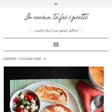
FACEBOOK
PINTEREST
INSTAGRAM
MELISSAPILLITU
Skip
Toggle
to
header
ABOUT
content
ricette facili per palati difficili
Toggle Navigation
GIORNO:
1 GIUGNO 2026