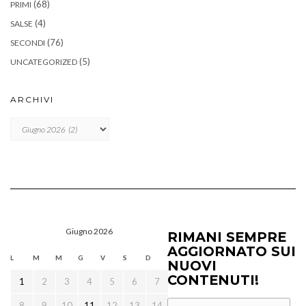
(68)
PRIMI
(4)
SALSE
(76)
SECONDI
(5)
UNCATEGORIZED
ARCHIVI
Archivi
Giugno 2026
RIMANI SEMPRE
AGGIORNATO SUI
L
M
M
G
V
S
D
NUOVI
CONTENUTI!
1
2
3
4
5
6
7
8
9
10
11
12
13
14