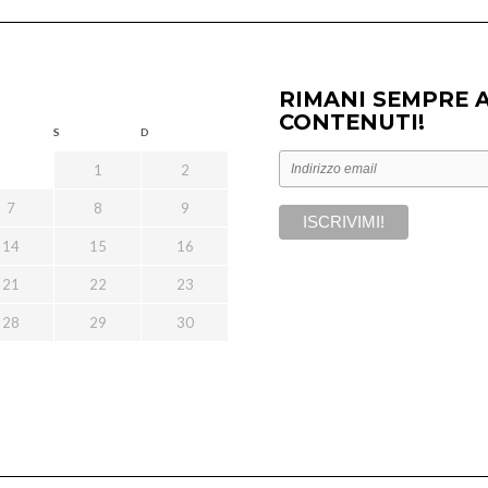
RIMANI SEMPRE 
CONTENUTI!
S
D
1
2
7
8
9
14
15
16
21
22
23
28
29
30