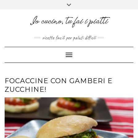
FACEBOOK
PINTEREST
INSTAGRAM
MELISSAPILLITU
Skip
Toggle
to
header
ABOUT
content
ricette facili per palati difficili
Toggle Navigation
FOCACCINE CON GAMBERI E
ZUCCHINE!