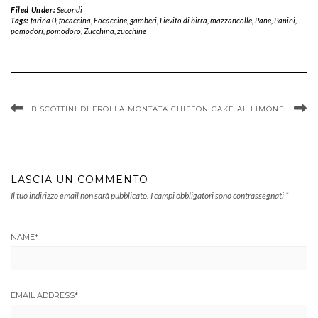
Filed Under:
Secondi
Tags:
farina 0
,
focaccina
,
Focaccine
,
gamberi
,
Lievito di birra
,
mazzancolle
,
Pane
,
Panini
,
pomodori
,
pomodoro
,
Zucchina
,
zucchine
BISCOTTINI DI FROLLA MONTATA.
CHIFFON CAKE AL LIMONE.
LASCIA UN COMMENTO
Il tuo indirizzo email non sarà pubblicato.
I campi obbligatori sono contrassegnati
*
NAME
*
EMAIL ADDRESS
*