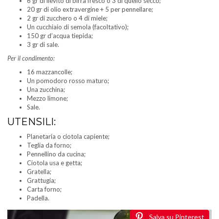
6 gr di lievito di birra fresco o 3 di quello secco;
20 gr di olio extravergine + 5 per pennellare;
2 gr di zucchero o 4 di miele;
Un cucchiaio di semola (facoltativo);
150 gr d’acqua tiepida;
3 gr di sale.
Per il condimento:
16 mazzancolle;
Un pomodoro rosso maturo;
Una zucchina;
Mezzo limone;
Sale.
UTENSILI:
Planetaria o ciotola capiente;
Teglia da forno;
Pennellino da cucina;
Ciotola usa e getta;
Gratella;
Grattugia;
Carta forno;
Padella.
Salva su Pinterest