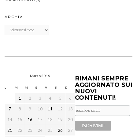
ARCHIVI
Archivi
Marzo 2016
RIMANI SEMPRE
AGGIORNATO SUI
L
M
M
G
V
S
D
NUOVI
CONTENUTI!
1
2
3
4
5
6
7
8
9
10
11
12
13
14
15
16
17
18
19
20
21
22
23
24
25
26
27