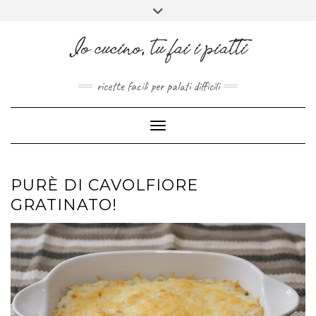
FACEBOOK
PINTEREST
INSTAGRAM
MELISSAPILLITU
Skip
Toggle
to
header
ABOUT
content
ricette facili per palati difficili
Toggle Navigation
PURÈ DI CAVOLFIORE
GRATINATO!