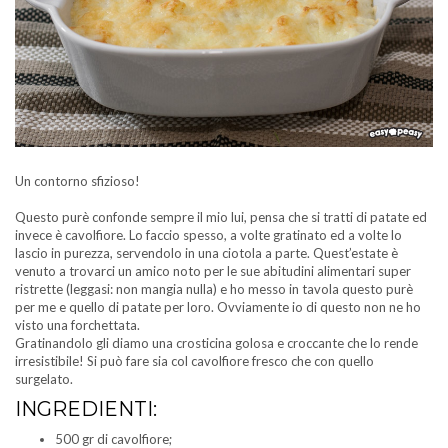
Un contorno sfizioso!
Questo purè confonde sempre il mio lui, pensa che si tratti di patate ed
invece è cavolfiore. Lo faccio spesso, a volte gratinato ed a volte lo
lascio in purezza, servendolo in una ciotola a parte. Quest’estate è
venuto a trovarci un amico noto per le sue abitudini alimentari super
ristrette (leggasi: non mangia nulla) e ho messo in tavola questo purè
per me e quello di patate per loro. Ovviamente io di questo non ne ho
visto una forchettata.
Gratinandolo gli diamo una crosticina golosa e croccante che lo rende
irresistibile! Si può fare sia col cavolfiore fresco che con quello
surgelato.
INGREDIENTI:
500 gr di cavolfiore;