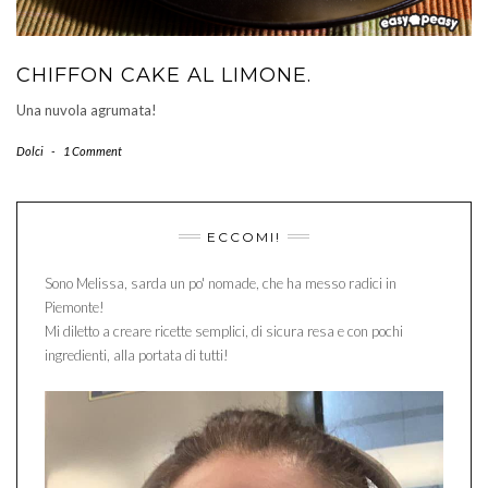
CHIFFON CAKE AL LIMONE.
Una nuvola agrumata!
Dolci
-
1 Comment
ECCOMI!
Sono Melissa, sarda un po' nomade, che ha messo radici in
Piemonte!
Mi diletto a creare ricette semplici, di sicura resa e con pochi
ingredienti, alla portata di tutti!