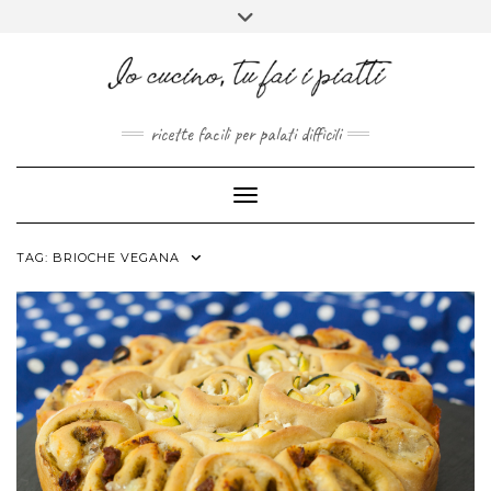
FACEBOOK
PINTEREST
INSTAGRAM
MELISSAPILLITU
Skip
Toggle
to
header
ABOUT
content
ricette facili per palati difficili
Toggle Navigation
TAG:
BRIOCHE VEGANA