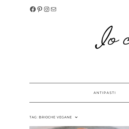
Skip
FACEBOOK
PINTEREST
INSTAGRAM
MELISSAPILLITU.BM@G
to
content
ANTIPASTI
TAG:
BRIOCHE VEGANE