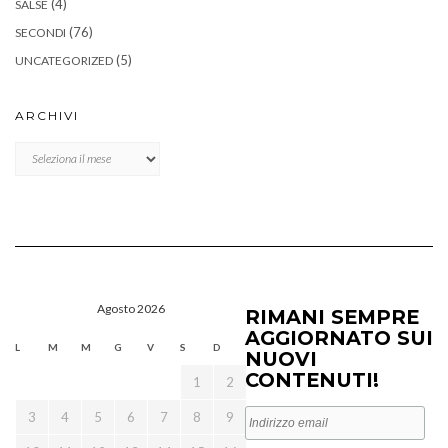
(4)
SALSE
(76)
SECONDI
(5)
UNCATEGORIZED
ARCHIVI
Archivi
Agosto 2026
RIMANI SEMPRE
AGGIORNATO SUI
L
M
M
G
V
S
D
NUOVI
CONTENUTI!
1
2
3
4
5
6
7
8
9