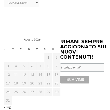
Archivi
Agosto 2026
RIMANI SEMPRE
AGGIORNATO SUI
L
M
M
G
V
S
D
NUOVI
CONTENUTI!
1
2
3
4
5
6
7
8
9
10
11
12
13
14
15
16
17
18
19
20
21
22
23
24
25
26
27
28
29
30
31
« Lug