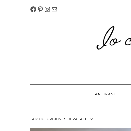
Skip
FACEBOOK
PINTEREST
INSTAGRAM
MELISSAPILLITU.BM@G
to
content
ANTIPASTI
TAG:
CULURGIONES DI PATATE