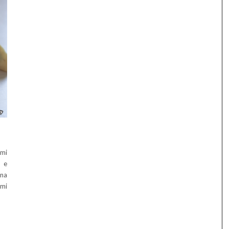
 mi
i e
Una
rmi