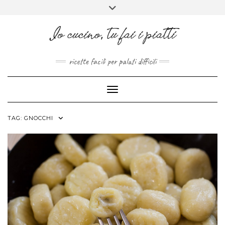
FACEBOOK
PINTEREST
INSTAGRAM
MELISSAPILLITU
Skip
Toggle
to
header
ABOUT
content
ricette facili per palati difficili
Toggle Navigation
TAG:
GNOCCHI