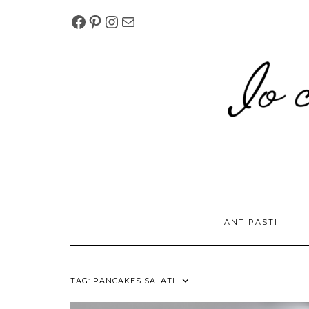
Skip
FACEBOOK
PINTEREST
INSTAGRAM
MELISSAPILLITU.BM@G
to
content
ANTIPASTI
TAG:
PANCAKES SALATI