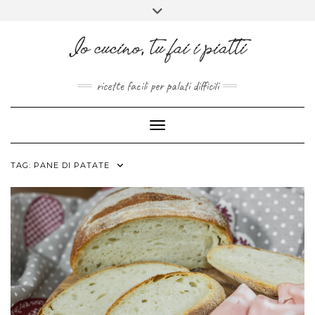
FACEBOOK
PINTEREST
INSTAGRAM
MELISSAPILLITU
Skip
Toggle
to
header
ABOUT
content
ricette facili per palati difficili
Toggle Navigation
TAG:
PANE DI PATATE