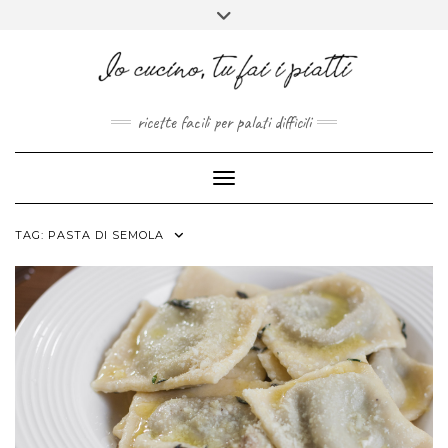
FACEBOOK
PINTEREST
INSTAGRAM
MELISSAPILLITU
Skip
Toggle
to
header
ABOUT
content
ricette facili per palati difficili
Toggle Navigation
TAG:
PASTA DI SEMOLA