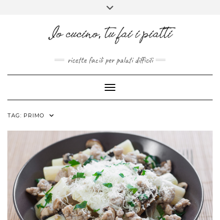
FACEBOOK
PINTEREST
INSTAGRAM
MELISSAPILLITU
Skip
Toggle
to
header
ABOUT
content
ricette facili per palati difficili
Toggle Navigation
TAG:
PRIMO