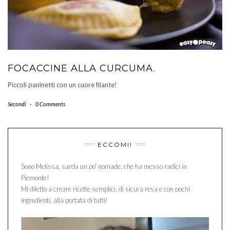
FOCACCINE ALLA CURCUMA.
Piccoli paninetti con un cuore filante!
Secondi
-
0 Comments
ECCOMI!
Sono Melissa, sarda un po' nomade, che ha messo radici in
Piemonte!
Mi diletto a creare ricette semplici, di sicura resa e con pochi
ingredienti, alla portata di tutti!