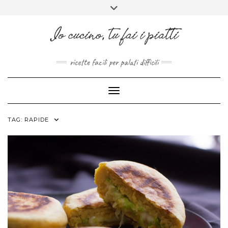
FACEBOOK
PINTEREST
INSTAGRAM
MELISSAPILLITU
Skip
Toggle
to
header
ABOUT
content
ricette facili per palati difficili
Toggle Navigation
TAG:
RAPIDE