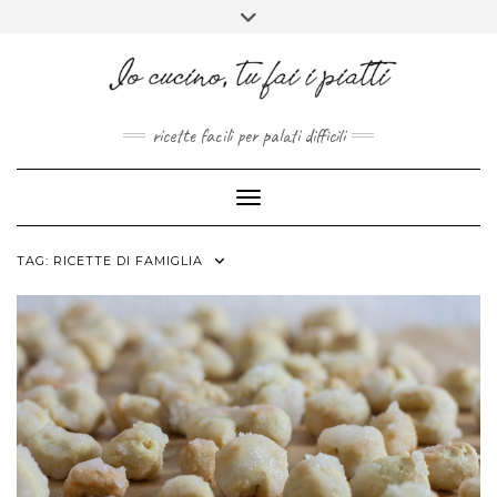
FACEBOOK
PINTEREST
INSTAGRAM
MELISSAPILLITU
Skip
Toggle
to
header
ABOUT
content
ricette facili per palati difficili
Toggle Navigation
TAG:
RICETTE DI FAMIGLIA