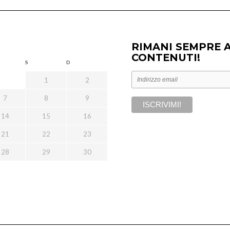
RIMANI SEMPRE 
CONTENUTI!
S
D
1
2
7
8
9
14
15
16
21
22
23
28
29
30