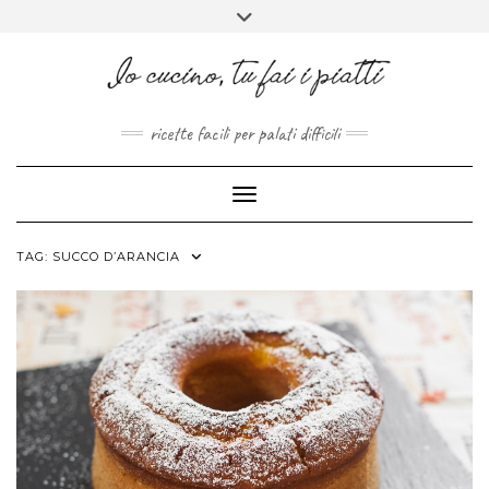
FACEBOOK
PINTEREST
INSTAGRAM
MELISSAPILLITU
Skip
Toggle
to
header
ABOUT
content
ricette facili per palati difficili
Toggle Navigation
TAG:
SUCCO D’ARANCIA