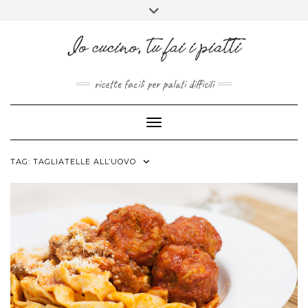
FACEBOOK
PINTEREST
INSTAGRAM
MELISSAPILLITU
Skip
Toggle
to
header
ABOUT
content
ricette facili per palati difficili
Toggle Navigation
TAG:
TAGLIATELLE ALL’UOVO