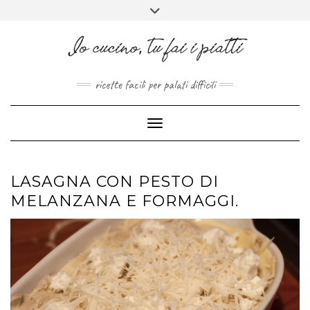
FACEBOOK
PINTEREST
INSTAGRAM
MELISSAPILLITU
Skip
Toggle
to
header
ABOUT
content
ricette facili per palati difficili
Toggle Navigation
LASAGNA CON PESTO DI
MELANZANA E FORMAGGI.