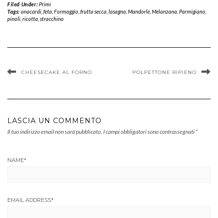
Filed Under:
Primi
Tags:
anacardi
,
feta
,
Formaggio
,
frutta secca
,
lasagna
,
Mandorle
,
Melanzana
,
Parmigiano
,
pinoli
,
ricotta
,
stracchino
CHEESECAKE AL FORNO
POLPETTONE RIPIENO
LASCIA UN COMMENTO
Il tuo indirizzo email non sarà pubblicato.
I campi obbligatori sono contrassegnati
*
NAME
*
EMAIL ADDRESS
*