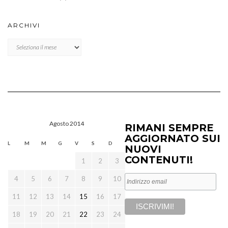
ARCHIVI
Archivi
Agosto 2014
RIMANI SEMPRE
AGGIORNATO SUI
L
M
M
G
V
S
D
NUOVI
CONTENUTI!
1
2
3
4
5
6
7
8
9
10
11
12
13
14
15
16
17
18
19
20
21
22
23
24