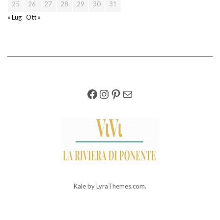
25
26
27
28
29
30
31
« Lug
Ott »
FACEBOOK
INSTAGRAM
PINTEREST
EMAIL
Kale
by LyraThemes.com.