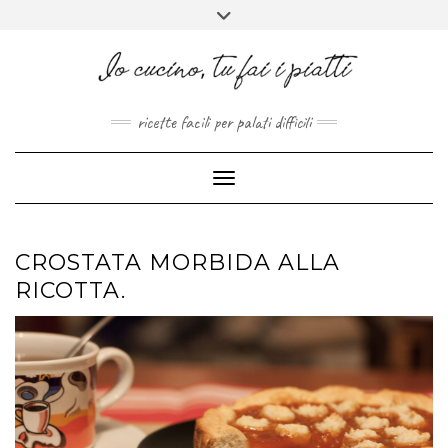
FACEBOOK
PINTEREST
INSTAGRAM
MELISSAPILLITU
Skip
Toggle
to
header
ABOUT
content
ricette facili per palati difficili
Toggle Navigation
CROSTATA MORBIDA ALLA
RICOTTA.