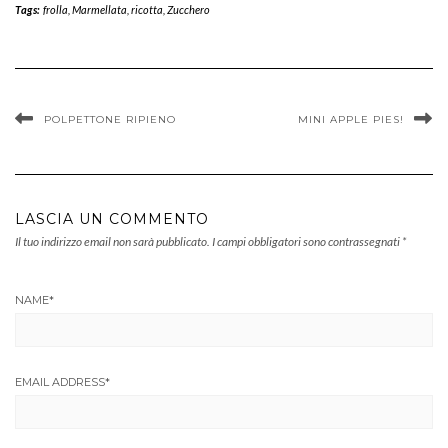
Tags:
frolla
,
Marmellata
,
ricotta
,
Zucchero
POLPETTONE RIPIENO
MINI APPLE PIES!
LASCIA UN COMMENTO
Il tuo indirizzo email non sarà pubblicato.
I campi obbligatori sono contrassegnati
*
NAME
*
EMAIL ADDRESS
*