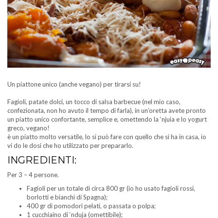
Un piattone unico (anche vegano) per tirarsi su!
Fagioli, patate dolci, un tocco di salsa barbecue (nel mio caso,
confezionata, non ho avuto il tempo di farla), in un’oretta avete pronto
un piatto unico confortante, semplice e, omettendo la ‘njuia e lo yogurt
greco, vegano!
è un piatto molto versatile, lo si può fare con quello che si ha in casa, io
vi do le dosi che ho utilizzato per prepararlo.
INGREDIENTI:
Per 3 – 4 persone.
Fagioli per un totale di circa 800 gr (io ho usato fagioli rossi,
borlotti e bianchi di Spagna);
400 gr di pomodori pelati, o passata o polpa;
1 cucchiaino di ‘nduja (omettibile);