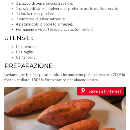
1 pizzico di peperoncino a scaglie;
1 pizzico di aglio in polvere (se preferite usate quello fresco);
1 cipolla rossa piccina;
1 cucchiaio di salsa barbecue;
4 patate dolci piccole (o 2 medie);
Formaggio e yogurt greco a gusto. (omettibili).
UTENSILI:
Una pentola;
Una teglia;
Carta forno.
PREPARAZIONE:
Laviamo per bene le patate dolci, che andremo poi a infornare a 200° in
forno ventilato, 180° in forno statico per almeno un’ora.
Salva su Pinterest