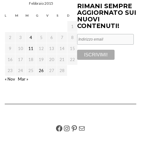
Febbraio 2015
RIMANI SEMPRE
AGGIORNATO SUI
L
M
M
G
V
S
D
NUOVI
CONTENUTI!
1
2
3
4
5
6
7
8
9
10
11
12
13
14
15
16
17
18
19
20
21
22
23
24
25
26
27
28
« Nov
Mar »
FACEBOOK
INSTAGRAM
PINTEREST
EMAIL