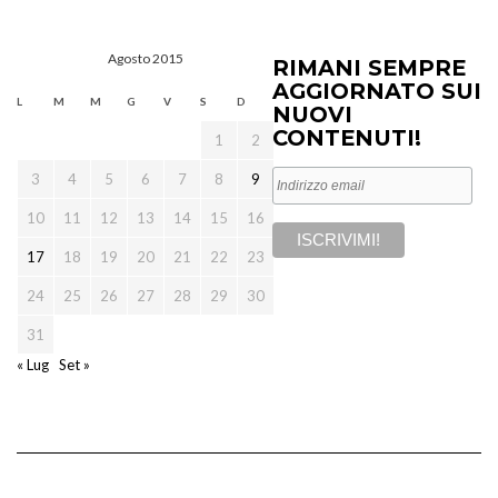
Agosto 2015
RIMANI SEMPRE
AGGIORNATO SUI
L
M
M
G
V
S
D
NUOVI
CONTENUTI!
1
2
3
4
5
6
7
8
9
10
11
12
13
14
15
16
17
18
19
20
21
22
23
24
25
26
27
28
29
30
31
« Lug
Set »