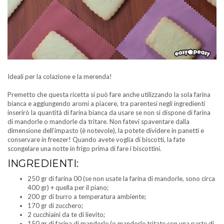
Ideali per la colazione e la merenda!
Premetto che questa ricetta si può fare anche utilizzando la sola farina
bianca e aggiungendo aromi a piacere, tra parentesi negli ingredienti
inserirò la quantità di farina bianca da usare se non si dispone di farina
di mandorle o mandorle da tritare. Non fatevi spaventare dalla
dimensione dell’impasto (è notevole), la potete dividere in panetti e
conservare in freezer! Quando avete voglia di biscotti, la fate
scongelare una notte in frigo prima di fare i biscottini.
INGREDIENTI:
250 gr di farina 00 (se non usate la farina di mandorle, sono circa
400 gr) + quella per il piano;
200 gr di burro a temperatura ambiente;
170 gr di zucchero;
2 cucchiaini da te di lievito;
150 gr di farina di mandorle (o mandorle tritate con una parte di