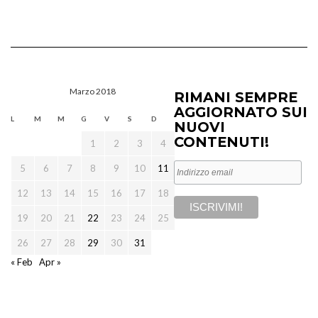
Marzo 2018
RIMANI SEMPRE
AGGIORNATO SUI
L
M
M
G
V
S
D
NUOVI
CONTENUTI!
1
2
3
4
5
6
7
8
9
10
11
12
13
14
15
16
17
18
19
20
21
22
23
24
25
26
27
28
29
30
31
« Feb
Apr »