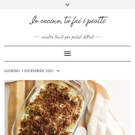
FACEBOOK
PINTEREST
INSTAGRAM
MELISSAPILLITU
Skip
Toggle
to
header
ABOUT
content
ricette facili per palati difficili
Toggle Navigation
GIORNO:
1 DICEMBRE 2021