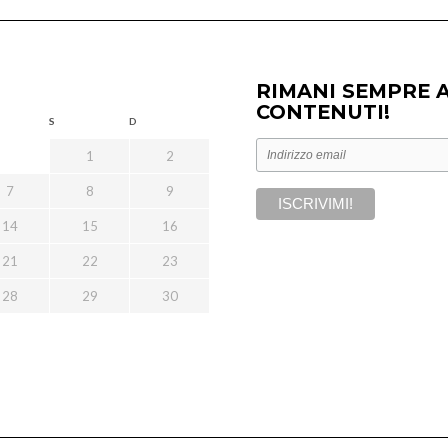
RIMANI SEMPRE 
CONTENUTI!
S
D
1
2
7
8
9
14
15
16
21
22
23
28
29
30