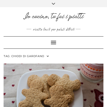
FACEBOOK
PINTEREST
INSTAGRAM
MELISSAPILLITU
Skip
Toggle
to
header
ABOUT
content
ricette facili per palati difficili
Toggle Navigation
TAG:
CHIODI DI GAROFANO