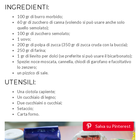
INGREDIENTI:
100 gr di burro morbido;
60 gr di zucchero di canna (volendo si può usare anche solo
quello semolato);
100 gr di zucchero semolato;
1 uovo;
200 gr di polpa di zucca (350 gr di zucca cruda con la buccia);
250 gr di farina;
1 gr di lievito per dolci (se preferite si può usare il bicarbonato);
Spezie: noce moscata, cannella, chiodi di garofano e facoltativo
lo zenzero;
un pizzico di sale.
UTENSILI:
Una ciotola capiente;
Un cucchiaio di legno;
Due cucchiaini o cucchiai;
Setaccio;
Carta forno.
Salva su Pinterest