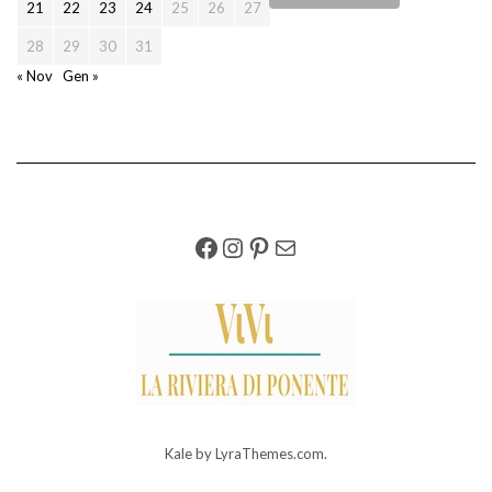
21
22
23
24
25
26
27
28
29
30
31
« Nov
Gen »
FACEBOOK
INSTAGRAM
PINTEREST
EMAIL
Kale
by LyraThemes.com.