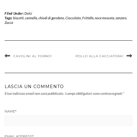
Filed Under:
Dolci
Tags:
biscotti
,
cannella
,
chiodi di garofano
,
Cioccolato
,
Frittelle
,
noce moscata
,
zenzero
,
Zucca
CAVOLINI AL FORNO!
POLLO ALLA CACCIATORA!
LASCIA UN COMMENTO
Il tuo indirizzo email non sarà pubblicato.
I campi obbligatori sono contrassegnati
*
NAME
*
EMAIL ADDRESS
*