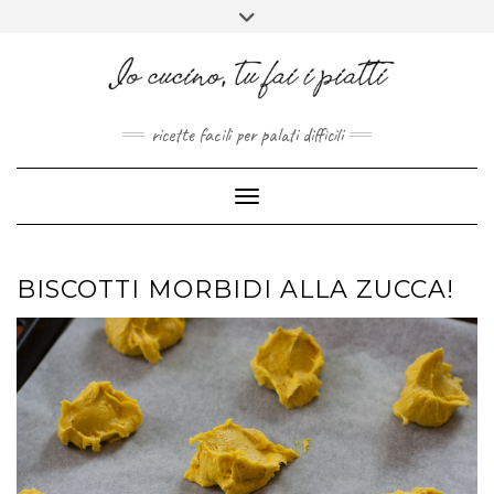
FACEBOOK
PINTEREST
INSTAGRAM
MELISSAPILLITU
Skip
Toggle
to
header
ABOUT
content
ricette facili per palati difficili
Toggle Navigation
BISCOTTI MORBIDI ALLA ZUCCA!