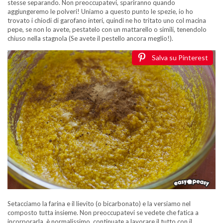
stesse separando. Non preoccupatevi, spariranno quando
aggiungeremo le polveri! Uniamo a questo punto le spezie, io ho
trovato i chiodi di garofano interi, quindi ne ho tritato uno col macina
pepe, se non lo avete, pestatelo con un mattarello o simili, tenendolo
chiuso nella stagnola (Se avete il pestello ancora meglio!).
Salva su Pinterest
Setacciamo la farina e il lievito (o bicarbonato) e la versiamo nel
composto tutta insieme. Non preoccupatevi se vedete che fatica a
incorporarla, è normalissimo, continuate a lavorare il tutto con il