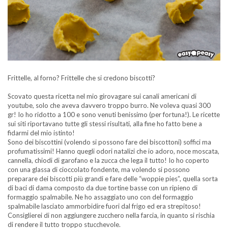
Frittelle, al forno? Frittelle che si credono biscotti?
Scovato questa ricetta nel mio girovagare sui canali americani di
youtube, solo che aveva davvero troppo burro. Ne voleva quasi 300
gr! Io ho ridotto a 100 e sono venuti benissimo (per fortuna!). Le ricette
sui siti riportavano tutte gli stessi risultati, alla fine ho fatto bene a
fidarmi del mio istinto!
Sono dei biscottini (volendo si possono fare dei biscottoni) soffici ma
profumatissimi! Hanno quegli odori natalizi che io adoro, noce moscata,
cannella, chiodi di garofano e la zucca che lega il tutto! Io ho coperto
con una glassa di cioccolato fondente, ma volendo si possono
preparare dei biscotti più grandi e fare delle “woppie pies”, quella sorta
di baci di dama composto da due tortine basse con un ripieno di
formaggio spalmabile. Ne ho assaggiato uno con del formaggio
spalmabile lasciato ammorbidire fuori dal frigo ed era strepitoso!
Consiglierei di non aggiungere zucchero nella farcia, in quanto si rischia
di rendere il tutto troppo stucchevole.