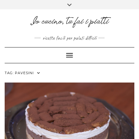
FACEBOOK
PINTEREST
INSTAGRAM
MELISSAPILLITU
Skip
Toggle
to
header
ABOUT
content
ricette facili per palati difficili
Toggle Navigation
TAG:
PAVESINI