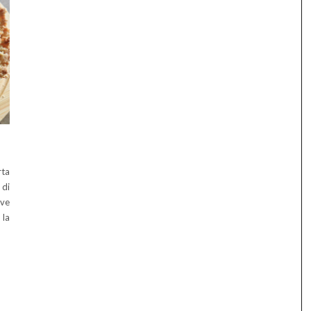
rta
 di
ove
 la