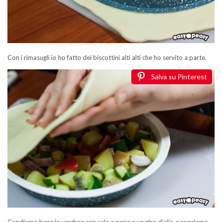
Con i rimasugli io ho fatto dei biscottini alti alti che ho servito a parte.
Salva su Pinterest
Condiamo bene le verdure con sale e pepe e un giro d’olio e copriamo