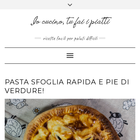
FACEBOOK
PINTEREST
INSTAGRAM
MELISSAPILLITU
Skip
Toggle
to
header
ABOUT
content
ricette facili per palati difficili
Toggle Navigation
PASTA SFOGLIA RAPIDA E PIE DI
VERDURE!