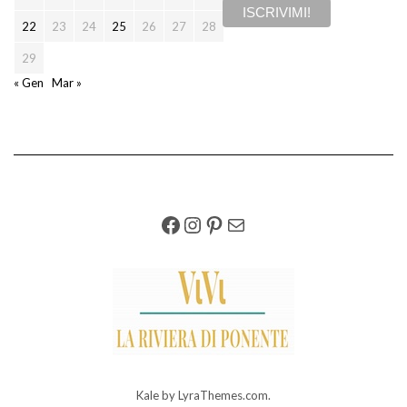
22
23
24
25
26
27
28
29
« Gen
Mar »
FACEBOOK
INSTAGRAM
PINTEREST
EMAIL
Kale
by LyraThemes.com.