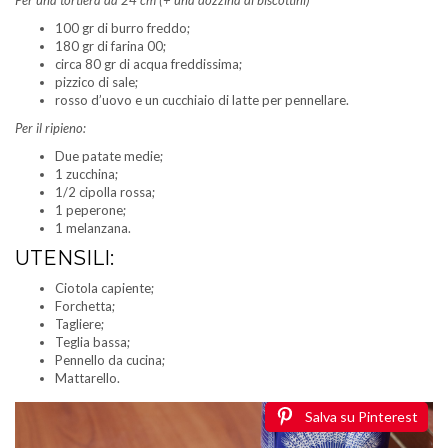
Per una tortiera da 24 cm (+ una dozzina di biscottini)
100 gr di burro freddo;
180 gr di farina 00;
circa 80 gr di acqua freddissima;
pizzico di sale;
rosso d’uovo e un cucchiaio di latte per pennellare.
Per il ripieno:
Due patate medie;
1 zucchina;
1/2 cipolla rossa;
1 peperone;
1 melanzana.
UTENSILI:
Ciotola capiente;
Forchetta;
Tagliere;
Teglia bassa;
Pennello da cucina;
Mattarello.
Salva su Pinterest