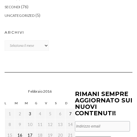
(76)
SECONDI
(5)
UNCATEGORIZED
ARCHIVI
Archivi
Febbraio 2016
RIMANI SEMPRE
AGGIORNATO SUI
L
M
M
G
V
S
D
NUOVI
CONTENUTI!
1
2
3
4
5
6
7
8
9
10
11
12
13
14
15
16
17
18
19
20
21