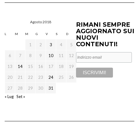
Agosto 2018
RIMANI SEMPRE
AGGIORNATO SUI
L
M
M
G
V
S
D
NUOVI
CONTENUTI!
1
2
3
4
5
6
7
8
9
10
11
12
13
14
15
16
17
18
19
20
21
22
23
24
25
26
27
28
29
30
31
« Lug
Set »