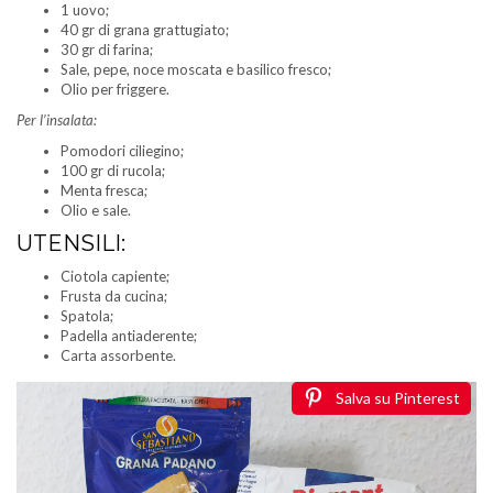
1 uovo;
40 gr di grana grattugiato;
30 gr di farina;
Sale, pepe, noce moscata e basilico fresco;
Olio per friggere.
Per l’insalata:
Pomodori ciliegino;
100 gr di rucola;
Menta fresca;
Olio e sale.
UTENSILI:
Ciotola capiente;
Frusta da cucina;
Spatola;
Padella antiaderente;
Carta assorbente.
Salva su Pinterest