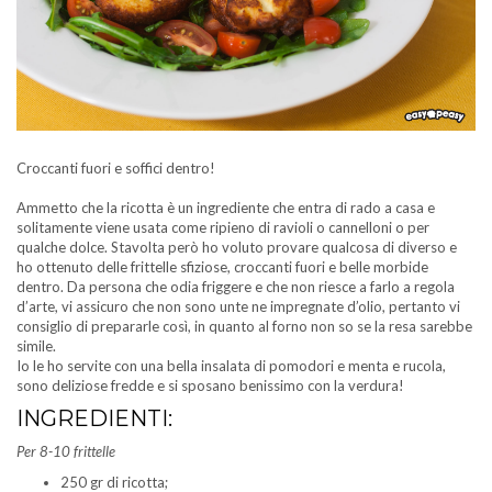
Croccanti fuori e soffici dentro!
Ammetto che la ricotta è un ingrediente che entra di rado a casa e
solitamente viene usata come ripieno di ravioli o cannelloni o per
qualche dolce. Stavolta però ho voluto provare qualcosa di diverso e
ho ottenuto delle frittelle sfiziose, croccanti fuori e belle morbide
dentro. Da persona che odia friggere e che non riesce a farlo a regola
d’arte, vi assicuro che non sono unte ne impregnate d’olio, pertanto vi
consiglio di prepararle così, in quanto al forno non so se la resa sarebbe
simile.
Io le ho servite con una bella insalata di pomodori e menta e rucola,
sono deliziose fredde e si sposano benissimo con la verdura!
INGREDIENTI:
Per 8-10 frittelle
250 gr di ricotta;