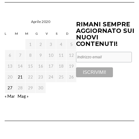
Aprile 2020
RIMANI SEMPRE
AGGIORNATO SUI
L
M
M
G
V
S
D
NUOVI
CONTENUTI!
1
2
3
4
5
6
7
8
9
10
11
12
13
14
15
16
17
18
19
20
21
22
23
24
25
26
27
28
29
30
« Mar
Mag »