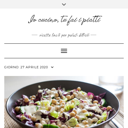
FACEBOOK
PINTEREST
INSTAGRAM
MELISSAPILLITU
Skip
Toggle
to
header
ABOUT
content
ricette facili per palati difficili
Toggle Navigation
GIORNO:
27 APRILE 2020