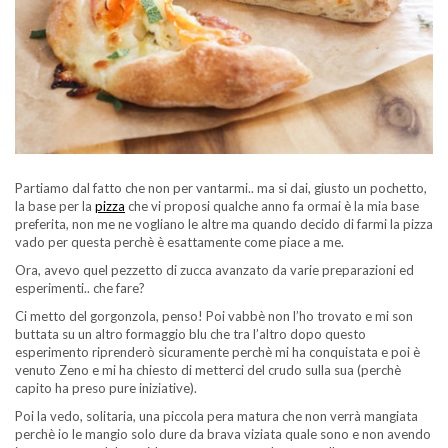
Partiamo dal fatto che non per vantarmi.. ma si dai, giusto un pochetto,
la base per la
pizza
che vi proposi qualche anno fa ormai è la mia base
preferita, non me ne vogliano le altre ma quando decido di farmi la pizza
vado per questa perchè è esattamente come piace a me.
Ora, avevo quel pezzetto di zucca avanzato da varie preparazioni ed
esperimenti.. che fare?
Ci metto del gorgonzola, penso! Poi vabbè non l’ho trovato e mi son
buttata su un altro formaggio blu che tra l’altro dopo questo
esperimento riprenderò sicuramente perchè mi ha conquistata e poi è
venuto Zeno e mi ha chiesto di metterci del crudo sulla sua (perchè
capito ha preso pure iniziative).
Poi la vedo, solitaria, una piccola pera matura che non verrà mangiata
perchè io le mangio solo dure da brava viziata quale sono e non avendo