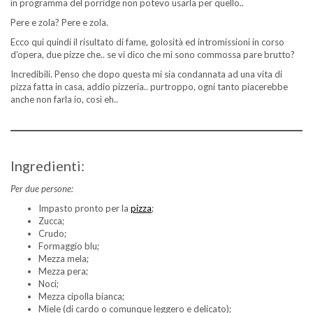
in programma del porridge non potevo usarla per quello..
Pere e zola? Pere e zola.
Ecco qui quindi il risultato di fame, golosità ed intromissioni in corso
d’opera, due pizze che.. se vi dico che mi sono commossa pare brutto?
Incredibili. Penso che dopo questa mi sia condannata ad una vita di
pizza fatta in casa, addio pizzeria.. purtroppo, ogni tanto piacerebbe
anche non farla io, così eh..
Ingredienti:
Per due persone:
Impasto pronto per la
pizza
;
Zucca;
Crudo;
Formaggio blu;
Mezza mela;
Mezza pera;
Noci;
Mezza cipolla bianca;
Miele (di cardo o comunque leggero e delicato);