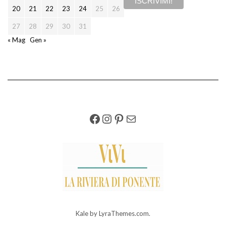
20
21
22
23
24
25
26
27
28
29
30
31
« Mag
Gen »
FACEBOOK
INSTAGRAM
PINTEREST
EMAIL
Kale
by LyraThemes.com.