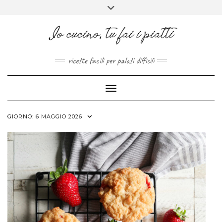
FACEBOOK
PINTEREST
INSTAGRAM
MELISSAPILLITU
Skip
Toggle
to
header
ABOUT
content
ricette facili per palati difficili
Toggle Navigation
GIORNO:
6 MAGGIO 2026