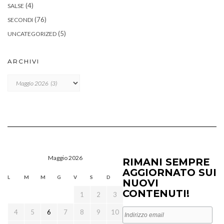
(4)
SALSE
(76)
SECONDI
(5)
UNCATEGORIZED
ARCHIVI
Archivi
Maggio 2026
RIMANI SEMPRE
AGGIORNATO SUI
L
M
M
G
V
S
D
NUOVI
CONTENUTI!
1
2
3
4
5
6
7
8
9
10