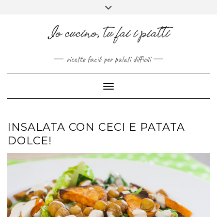
FACEBOOK
PINTEREST
INSTAGRAM
MELISSAPILLITU
Skip
Toggle
to
header
ABOUT
content
ricette facili per palati difficili
Toggle Navigation
INSALATA CON CECI E PATATA
DOLCE!