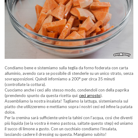
Condiamo bene e sistemiamo sulla teglia da forno foderata con carta
alluminio, avendo cura se possibile di stenderle su un unico strato, senza
sovrapposizioni. Quindi inforniamo a 200° per circa 35 minuti
(controllate la cottura).
Cuociamo anche i ceci allo stesso modo, condendoli con della paprika
(prendendo spunto da questa ricetta qui:
ceci arrosto
).
Assembliamo la nostra insalata! Tagliamo la lattuga, sistemiamola sul
piatto che utilizzeremo e mettiamo sopra i nostri ceci ed infine la patata
dolce.
Per la cremina sarà sufficiente unire la tahini con l’acqua, così che diventi
più liquida (se la vostra è meno pastosa, saltate questo step) ed uniamo
il succo di limone a gusto. Con un cucchiaio condiamo l’insalata,
lasciando cadere il dressing su questa. Mangiamo subito!