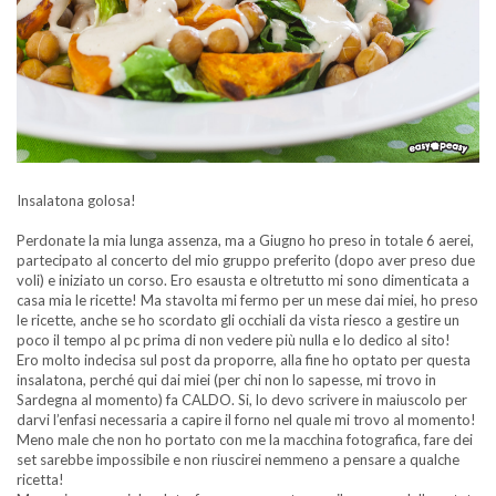
Insalatona golosa!
Perdonate la mia lunga assenza, ma a Giugno ho preso in totale 6 aerei,
partecipato al concerto del mio gruppo preferito (dopo aver preso due
voli) e iniziato un corso. Ero esausta e oltretutto mi sono dimenticata a
casa mia le ricette! Ma stavolta mi fermo per un mese dai miei, ho preso
le ricette, anche se ho scordato gli occhiali da vista riesco a gestire un
poco il tempo al pc prima di non vedere più nulla e lo dedico al sito!
Ero molto indecisa sul post da proporre, alla fine ho optato per questa
insalatona, perché qui dai miei (per chi non lo sapesse, mi trovo in
Sardegna al momento) fa CALDO. Si, lo devo scrivere in maiuscolo per
darvi l’enfasi necessaria a capire il forno nel quale mi trovo al momento!
Meno male che non ho portato con me la macchina fotografica, fare dei
set sarebbe impossibile e non riuscirei nemmeno a pensare a qualche
ricetta!