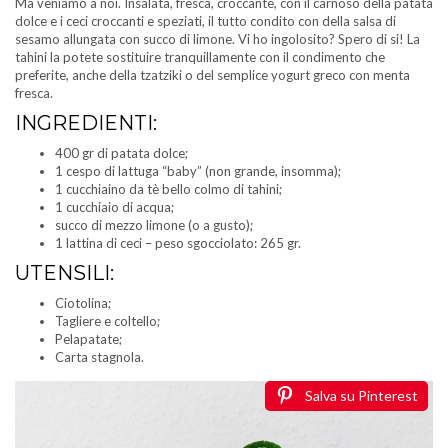
Ma veniamo a noi. Insalata, fresca, croccante, con il carnoso della patata
dolce e i ceci croccanti e speziati, il tutto condito con della salsa di
sesamo allungata con succo di limone. Vi ho ingolosito? Spero di si! La
tahini la potete sostituire tranquillamente con il condimento che
preferite, anche della tzatziki o del semplice yogurt greco con menta
fresca.
INGREDIENTI:
400 gr di patata dolce;
1 cespo di lattuga “baby” (non grande, insomma);
1 cucchiaino da tè bello colmo di tahini;
1 cucchiaio di acqua;
succo di mezzo limone (o a gusto);
1 lattina di ceci – peso sgocciolato: 265 gr.
UTENSILI:
Ciotolina;
Tagliere e coltello;
Pelapatate;
Carta stagnola.
Salva su Pinterest