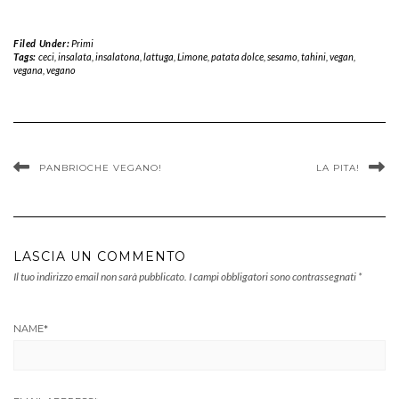
Filed Under:
Primi
Tags:
ceci
,
insalata
,
insalatona
,
lattuga
,
Limone
,
patata dolce
,
sesamo
,
tahini
,
vegan
,
vegana
,
vegano
PANBRIOCHE VEGANO!
LA PITA!
LASCIA UN COMMENTO
Il tuo indirizzo email non sarà pubblicato.
I campi obbligatori sono contrassegnati
*
NAME
*