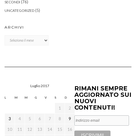
(76)
SECONDI
(5)
UNCATEGORIZED
ARCHIVI
Archivi
Luglio 2017
RIMANI SEMPRE
AGGIORNATO SUI
L
M
M
G
V
S
D
NUOVI
CONTENUTI!
1
2
3
4
5
6
7
8
9
10
11
12
13
14
15
16