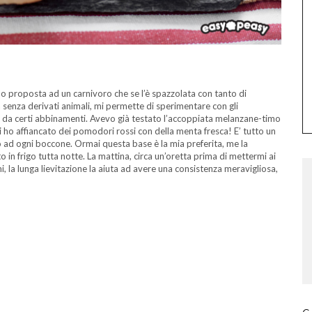
o proposta ad un carnivoro che se l’è spazzolata con tanto di
 senza derivati animali, mi permette di sperimentare con gli
va da certi abbinamenti. Avevo già testato l’accoppiata melanzane-timo
 ho affiancato dei pomodori rossi con della menta fresca! E’ tutto un
o ad ogni boccone. Ormai questa base è la mia preferita, me la
to in frigo tutta notte. La mattina, circa un’oretta prima di mettermi ai
mi, la lunga lievitazione la aiuta ad avere una consistenza meravigliosa,