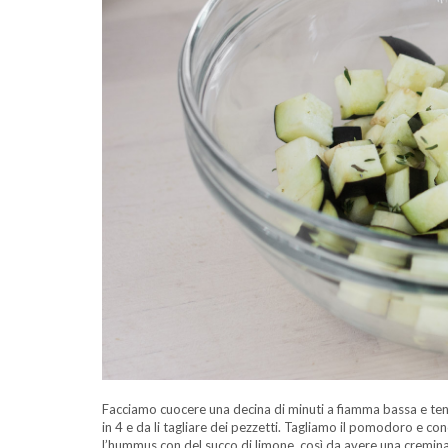
Facciamo cuocere una decina di minuti a fiamma bassa e tenia
in 4 e da li tagliare dei pezzetti. Tagliamo il pomodoro e co
l’hummus con del succo di limone, così da avere una cremina 