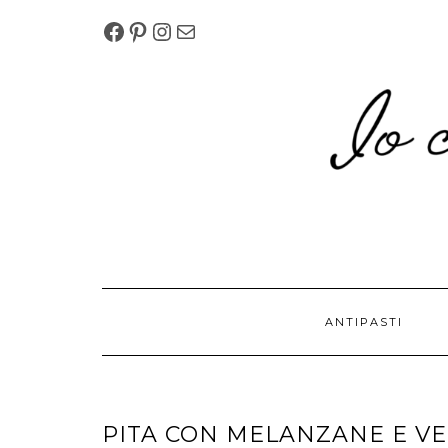
Skip
FACEBOOK
PINTEREST
INSTAGRAM
MELISSAPILLITU.BM@G
to
content
ANTIPASTI
PITA CON MELANZANE E V