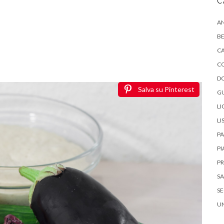
C
AN
B
CA
C
DO
Salva su Pinterest
G
LI
LI
P
PI
PR
SA
S
U