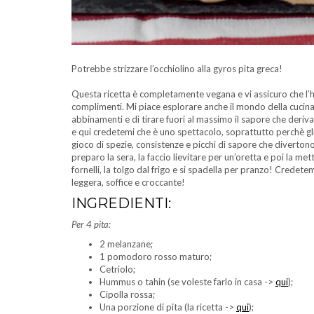
Potrebbe strizzare l’occhiolino alla gyros pita greca!
Questa ricetta è completamente vegana e vi assicuro che l’h
complimenti. Mi piace esplorare anche il mondo della cucina
abbinamenti e di tirare fuori al massimo il sapore che deri
e qui credetemi che è uno spettacolo, soprattutto perchè gli
gioco di spezie, consistenze e picchi di sapore che diverton
preparo la sera, la faccio lievitare per un’oretta e poi la met
fornelli, la tolgo dal frigo e si spadella per pranzo! Credete
leggera, soffice e croccante!
INGREDIENTI:
Per 4 pita:
2 melanzane;
1 pomodoro rosso maturo;
Cetriolo;
Hummus o tahin (se voleste farlo in casa ->
qui
);
Cipolla rossa;
Una porzione di pita (la ricetta ->
qui
);