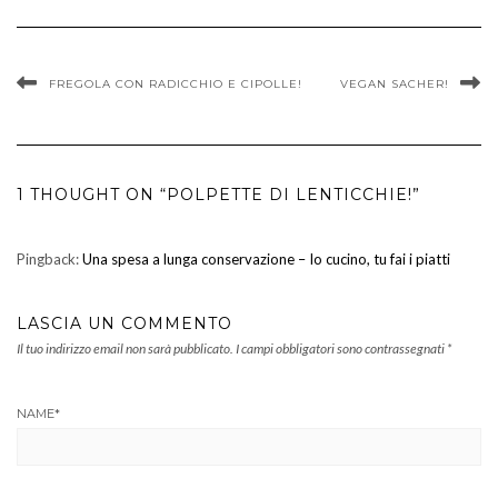
FREGOLA CON RADICCHIO E CIPOLLE!
VEGAN SACHER!
1 THOUGHT ON “POLPETTE DI LENTICCHIE!”
Pingback:
Una spesa a lunga conservazione – Io cucino, tu fai i piatti
LASCIA UN COMMENTO
Il tuo indirizzo email non sarà pubblicato.
I campi obbligatori sono contrassegnati
*
NAME
*