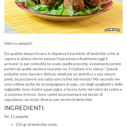
Veloci e semplici!
Da qualche tempo fissavo in dispensa il barattolo di lenticchie cotte al
vapore in attesa che mi venisse l’ispirazione e finalmente oggi è
arrivata! Io per comodità ho usato quelle precotte, ovviamente potete
partire da quelle secche e cuocerle voi, il risultato è lo stesso! Queste
polpette sono davvero sfiziose, ideali per un aperitivo o una cena in
piedi, da pucciare in una salsa sono la fine del mondo! Ma secondo me
sono ottime anche da accompagnare al sugo, con degli spaghetti o delle
tagliatelle. Sono inoltre super pigre, si lavora tutto nel robot da cucina e
si cuociono in forno. Sono carine da presentare nel tavolo di
capodanno, un modo diverso per servire le lenticchie!
INGREDIENTI:
Per 12 polpette:
250 gr di lenticchie cotte;