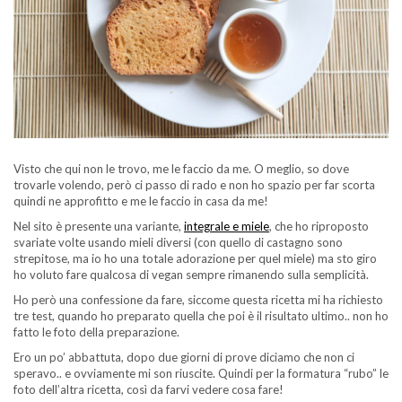
Visto che qui non le trovo, me le faccio da me. O meglio, so dove
trovarle volendo, però ci passo di rado e non ho spazio per far scorta
quindi ne approfitto e me le faccio in casa da me!
Nel sito è presente una variante,
integrale e miele
, che ho riproposto
svariate volte usando mieli diversi (con quello di castagno sono
strepitose, ma io ho una totale adorazione per quel miele) ma sto giro
ho voluto fare qualcosa di vegan sempre rimanendo sulla semplicità.
Ho però una confessione da fare, siccome questa ricetta mi ha richiesto
tre test, quando ho preparato quella che poi è il risultato ultimo.. non ho
fatto le foto della preparazione.
Ero un po’ abbattuta, dopo due giorni di prove diciamo che non ci
speravo.. e ovviamente mi son riuscite. Quindi per la formatura “rubo” le
foto dell’altra ricetta, così da farvi vedere cosa fare!