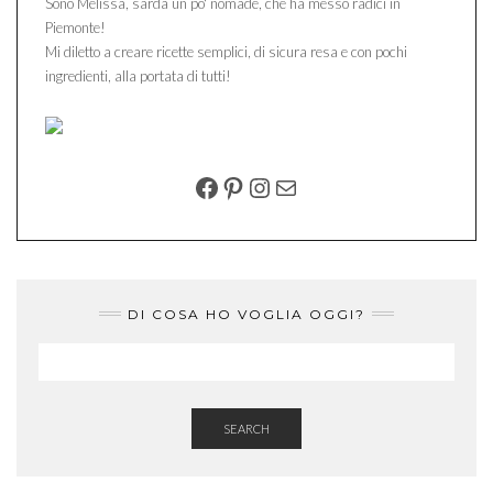
Sono Melissa, sarda un po' nomade, che ha messo radici in
Piemonte!
Mi diletto a creare ricette semplici, di sicura resa e con pochi
ingredienti, alla portata di tutti!
FACEBOOK
PINTEREST
INSTAGRAM
EMAIL
DI COSA HO VOGLIA OGGI?
SEARCH