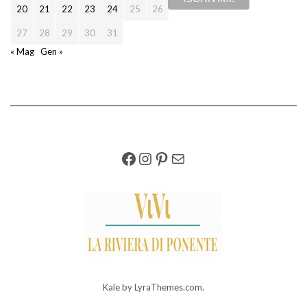
20
21
22
23
24
25
26
27
28
29
30
31
« Mag
Gen »
FACEBOOK
INSTAGRAM
PINTEREST
EMAIL
Kale
by LyraThemes.com.