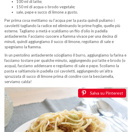
100 ml di latte;
150 ml di acqua o brodo vegetale;
sale, pepe e succo di limone a gusto.
Per prima cosa mettiamo su l’acqua per la pasta quindi puliamo i
cavoletti tagliando la radice ed eliminando le prime foglie, quelle più
esterne. Tagliamo a metà e scaldiamo un filo d’olio in padella
antiaderente. Facciamo cuocere a fiamma vivace per una decina di
minuti, quindi aggiungiamo il succo di limone, regoliamo di sale e
spegniamo la fiamma.
In un pentolino antiaderente sciogliamo il burro, aggiungiamo la farina e
facciamo tostare per qualche minuto, aggiungendo poi latte e brodo (o
acqua), facciamo addensare e regoliamo di sale e pepe. Scoliamo la
pasta e saltiamola in padella coi cavoletti, aggiungendo un’altra
spruzzata di succo di limone prima di condire con la besciamella,
serviamo calda!
Salva su Pinterest