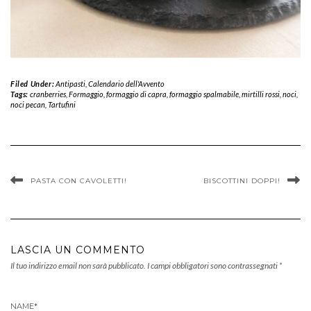
Filed Under:
Antipasti
,
Calendario dell'Avvento
Tags:
cranberries
,
Formaggio
,
formaggio di capra
,
formaggio spalmabile
,
mirtilli rossi
,
noci
,
noci pecan
,
Tartufini
PASTA CON CAVOLETTI!
BISCOTTINI DOPPI!
LASCIA UN COMMENTO
Il tuo indirizzo email non sarà pubblicato.
I campi obbligatori sono contrassegnati
*
NAME
*