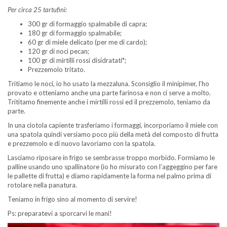
Per circa 25 tartufini:
300 gr di formaggio spalmabile di capra;
180 gr di formaggio spalmabile;
60 gr di miele delicato (per me di cardo);
120 gr di noci pecan;
100 gr di mirtilli rossi disidratati*;
Prezzemolo tritato.
Tritiamo le noci, io ho usato la mezzaluna. Sconsiglio il minipimer, l’ho
provato e otteniamo anche una parte farinosa e non ci serve a molto.
Trititamo finemente anche i mirtilli rossi ed il prezzemolo, teniamo da
parte.
In una ciotola capiente trasferiamo i formaggi, incorporiamo il miele con
una spatola quindi versiamo poco più della metà del composto di frutta
e prezzemolo e di nuovo lavoriamo con la spatola.
Lasciamo riposare in frigo se sembrasse troppo morbido. Formiamo le
palline usando uno spallinatore (io ho misurato con l’aggeggino per fare
le pallette di frutta) e diamo rapidamente la forma nel palmo prima di
rotolare nella panatura.
Teniamo in frigo sino al momento di servire!
Ps: preparatevi a sporcarvi le mani!