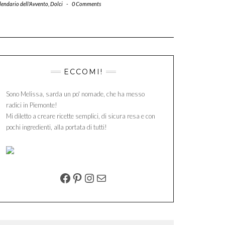
lendario dell'Avvento
,
Dolci
-
0 Comments
ECCOMI!
Sono Melissa, sarda un po' nomade, che ha messo
radici in Piemonte!
Mi diletto a creare ricette semplici, di sicura resa e con
pochi ingredienti, alla portata di tutti!
FACEBOOK
PINTEREST
INSTAGRAM
EMAIL