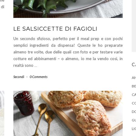
 me
 di
LE SALSICCETTE DI FAGIOLI
Un secondo sfizioso, perfetto per il meal prep e con pochi
semplici ingredienti da dispensa! Queste le ho preparate
almeno tre volte, due delle quali con foto e per testare varie
cotture ed abbinamenti – o almeno, io me la vendo così, in
C
realtà sono
…
Secondi
-
0 Comments
AN
B
CA
C
DO
G
LI