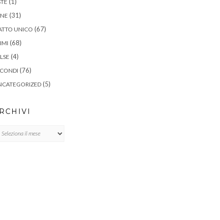
(1)
STE
(31)
ANE
(67)
ATTO UNICO
(68)
IMI
(4)
LSE
(76)
ECONDI
(5)
NCATEGORIZED
RCHIVI
chivi