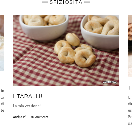
SFIZIOSITÀ
T
 in
I TARALLI!
Un
ato
di
 di
La mia versione!
es
ate
Po
Antipasti
-
0 Comments
pa