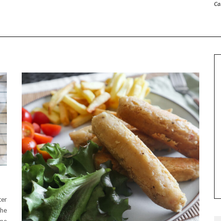
Ca
ter
che