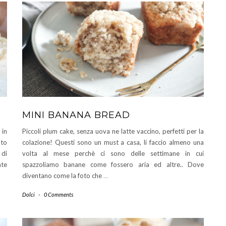
MINI BANANA BREAD
 in
Piccoli plum cake, senza uova ne latte vaccino, perfetti per la
ato
colazione! Questi sono un must a casa, li faccio almeno una
 di
volta al mese perchè ci sono delle settimane in cui
ate
spazzoliamo banane come fossero aria ed altre.. Dove
diventano come la foto che
…
Dolci
-
0 Comments