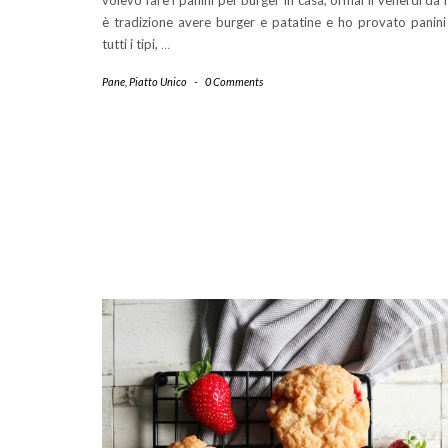
volevo fare i panini per burger in casa, ormai il venerdì da
è tradizione avere burger e patatine e ho provato panini
tutti i tipi,
…
Pane
,
Piatto Unico
-
0 Comments