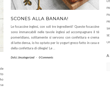
LI
P
PI
SCONES ALLA BANANA!
PR
Le focaccine inglesi, con soli tre ingredienti! Queste focaccine
SA
sono immancabili nelle tavole inglesi ad accompagnare il tè
S
pomeridiano, solitamente si servono con confettura e crema
U
di latte densa, io ho optato per lo yogurt greco fatto in casa e
della confettura di ciliegie! Le
…
A
Dolci
,
Uncategorized
-
0 Comments
Ar
ble
ato
 ho
osa